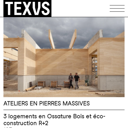
Équipements
Patrimoine
Logements
Maisons
Illustrations
Codex
Infos
ATELIERS EN PIERRES MASSIVES
Contact
3 logements en Ossature Bois et éco-
construction R+2