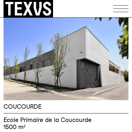
Équipements
Patrimoine
Logements
Maisons
Illustrations
Codex
Infos
COUCOURDE
Contact
Ecole Primaire de la Coucourde
1500 m²