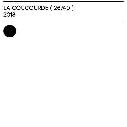
LA COUCOURDE ( 26740 )
2018
Construction et réhabilitation d'une école
primaire : Maternelle Elémentaire et Cantine
- TRAVAUX : 1 800 000.00 HT - architectes :
RAMADIER//TEXUS