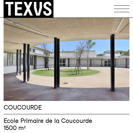
Équipements
Patrimoine
Logements
Maisons
Illustrations
Codex
Infos
COUCOURDE
Contact
Ecole Primaire de la Coucourde
1500 m²