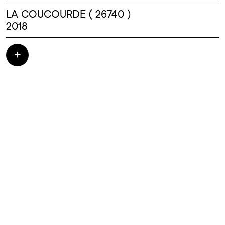
LA COUCOURDE ( 26740 )
2018
Construction et réhabilitation d'une école
primaire : Maternelle Elémentaire et Cantine
- TRAVAUX : 1 800 000.00 HT - architectes :
RAMADIER//TEXUS