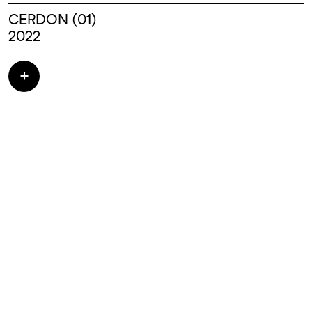
CERDON (01)
2022
Restructuration du musée de la Cuivrerie de
CERDON - Création d'un batiment d'Accueil
- TRAVAUX : 4 200 000.00 HT - Architectes :
CROISE d'ARCHI//TEXUS_ Scénographie
:MASKARADE