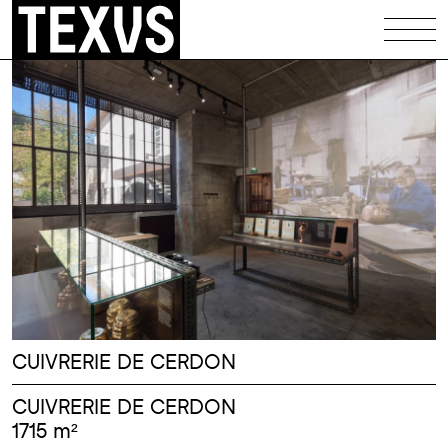
Équipements
Patrimoine
Logements
Maisons
Illustrations
Codex
Infos
CUIVRERIE DE CERDON
Contact
CUIVRERIE DE CERDON
1715 m²