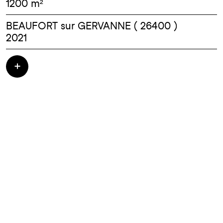
1200 m²
BEAUFORT sur GERVANNE ( 26400 )
2021
Restructuration des espaces publics et
aménagement paysager - Sécurisation des
ouvrages de maçonnerie