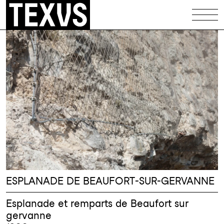
Équipements
Patrimoine
Logements
Maisons
Illustrations
Codex
Infos
ESPLANADE DE BEAUFORT-SUR-GERVANNE
Contact
Esplanade et remparts de Beaufort sur
gervanne