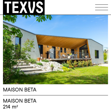
Équipements
Patrimoine
Logements
Maisons
Illustrations
Codex
Infos
MAISON BETA
Contact
MAISON BETA
214 m²