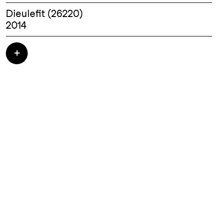
Dieulefit (26220)
2014
Construction d'une maison ossature bois et
d'un atelier d'artiste - 315 000.00 HT