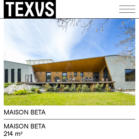
Équipements
Patrimoine
Logements
Maisons
Illustrations
Codex
Infos
MAISON BETA
Contact
MAISON BETA
214 m²