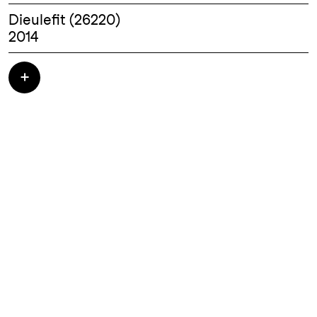
Dieulefit (26220)
2014
Construction d'une maison ossature bois et
d'un atelier d'artiste - 315 000.00 HT