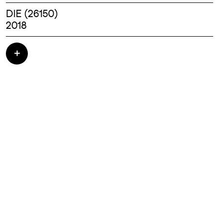
DIE (26150)
2018
Maison Ossature Bois - Construction
Ecologique - 321 000.00 HT