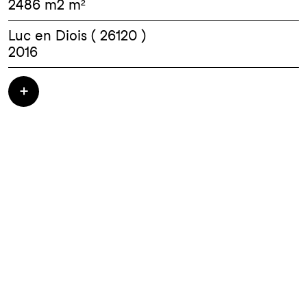
2486 m2 m²
Luc en Diois ( 26120 )
2016
Le projet comprend la MAISON d’ACCUEIL
avec 23 logements (T1bis) 7 logements
locatifs, 1 Maison médicale. Le site accueille
une place couverte et 6 lots libres à bâtir.
TRAVAUX : 3 500 000 HT - Architectes :
TEXUS//TLR// SEMPERVIRENS